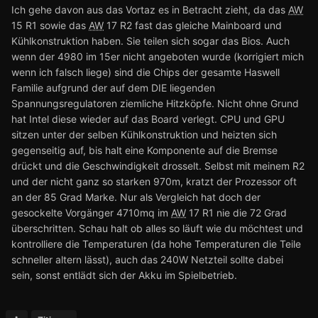
Ich gehe davon aus das Vortaz es in Betracht zieht, da das
AW
15 R1 sowie das
AW
17 R2 fast das gleiche Mainboard und
Kühlkonstruktion haben. Sie teilen sich sogar das Bios. Auch
wenn der 4980 im 15er nicht angeboten wurde (korrigiert mich
wenn ich falsch liege) sind die Chips der gesamte Haswell
Familie aufgrund der auf dem DIE liegenden
Spannungsregulatoren ziemliche Hitzköpfe. Nicht ohne Grund
hat Intel diese wieder auf das Board verlegt. CPU und GPU
sitzen unter der selben Kühlkonstruktion und heizten sich
gegenseitig auf, bis halt eine Komponente auf die Bremse
drückt und die Geschwindigkeit drosselt. Selbst mit meinem R2
und der nicht ganz so starken 970m, kratzt der Prozessor oft
an der 85 Grad Marke. Nur als Vergleich hat doch der
gesockelte Vorgänger 4710mq im
AW
17 R1 nie die 72 Grad
überschritten. Schau halt ob alles so läuft wie du möchtest und
kontrolliere die Temperaturen (da hohe Temperaturen die Teile
schneller altern lässt), auch das 240W Netzteil sollte dabei
sein, sonst entlädt sich der Akku im Spielbetrieb.