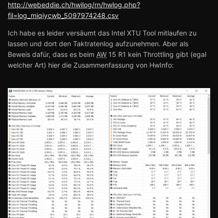
http://webeddie.ch/hwilog/rn/hwlog.php?
fil=log_miqiycwb_5097974248.csv
Ich habe es leider versäumt das Intel XTU Tool mitlaufen zu
lassen und dort den Taktratenlog aufzunehmen. Aber als
Beweis dafür, dass es beim
AW
15 R1 kein Throttling gibt (egal
welcher Art) hier die Zusammenfassung von HwInfo: