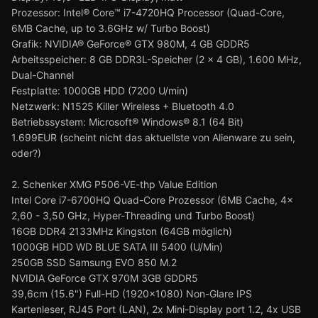
Prozessor: Intel® Core™ i7-4720HQ Processor (Quad-Core,
6MB Cache, up to 3.6GHz w/ Turbo Boost)
Grafik: NVIDIA® GeForce® GTX 980M, 4 GB GDDR5
Arbeitsspeicher: 8 GB DDR3L-Speicher (2 x 4 GB), 1.600 MHz,
Dual-Channel
Festplatte: 1000GB HDD (7200 U/min)
Netzwerk: N1525 Killer Wireless + Bluetooth 4.0
Betriebssystem: Microsoft® Windows® 8.1 (64 Bit)
1.699EUR (scheint nicht das aktuellste von Alienware zu sein,
oder?)
2. Schenker XMG P506-VE-thp Value Edition
Intel Core i7-6700HQ Quad-Core Prozessor (6MB Cache, 4x
2,60 - 3,50 GHz, Hyper-Threading und Turbo Boost)
16GB DDR4 2133MHz Kingston (64GB möglich)
1000GB HDD WD BLUE SATA III 5400 (U/Min)
250GB SSD Samsung EVO 850 M.2
NVIDIA GeForce GTX 970M 3GB GDDR5
39,6cm (15.6") Full-HD (1920x1080) Non-Glare IPS
Kartenleser, RJ45 Port (LAN), 2x Mini-Display port 1.2, 4x USB