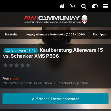
Startseite
Legacy Alienware Notebooks (2002 - 2014)
Kauftipps & 
Kaufberatung Alienware 15
Alienware 15 R1
vs. Schenker XMS P506
Von
sibbel
26. Dezember 2015
in
Kauftipps & Entscheidungshilfen
Auf dieses Thema antworten