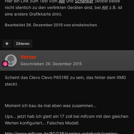
Hier ein Link zum Test vom
AW
und
Schenker
(wobei beide
nicht identich zu den verlinkten Geräten sind, bei
AW
z.B. ist
eine andere Grafikkarte drin).
Bearbeitet
26. Dezember 2015
von einsteinchen
Zitieren
Vortaz
Geschrieben
26. Dezember 2015
Scheint das Clevo Clevo P651RE zu sein, das hinter dem XMG
steckt.
Moment ich bau da mal eben was zusammen...
Ups... jetzt hab ich glatt ein 17 zoll bei mifcom mit den gleichen
Werten konfiguriert... Falsches Modell.
http://www.mifcom.de/80/136/gaming-notebook/gaming-