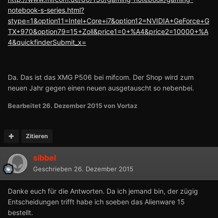
notebook-s-series.html?
stype=1&option11=Intel+Core+i7&option12=NVIDIA+GeForce+G
TX+970&option79=15+Zoll&price1=0+%A4&price2=10000+%A
4&quickfinderSubmit_x=
Da. Das ist das XMG P506 bei mifcom. Der Shop wird zum
neuen Jahr gegen einen neuen ausgetauscht so nebenbei.
Bearbeitet
26. Dezember 2015
von Vortaz
Zitieren
sibbel
Geschrieben
26. Dezember 2015
Danke euch für die Antworten. Da ich jemand bin, der zügig
Entscheidungen trifft habe ich soeben das Alienware 15
bestellt.