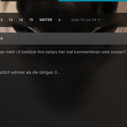
12
13
14
15
WEITER
Seite 10 von 34
16
ar mehr r3 besitzer ihre temps hier mal kommentieren oder posten?
utlich wärmer als die übrigen 3...