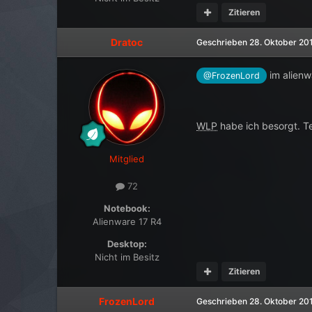
Zitieren
Dratoc
Geschrieben
28. Oktober 20
im alienw
@FrozenLord
WLP
habe ich besorgt. 
Mitglied
72
Notebook:
Alienware 17 R4
Desktop:
Nicht im Besitz
Zitieren
FrozenLord
Geschrieben
28. Oktober 20