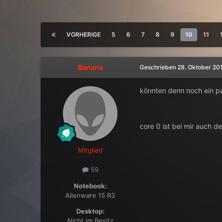
VORHERIGE
5
6
7
8
9
10
11
Banana
Geschrieben
28. Oktober 20
könnten denn noch ein pa
core 0 ist bei mir auch de
Mitglied
59
Notebook:
Alienware 15 R3
Desktop:
Nicht im Besitz