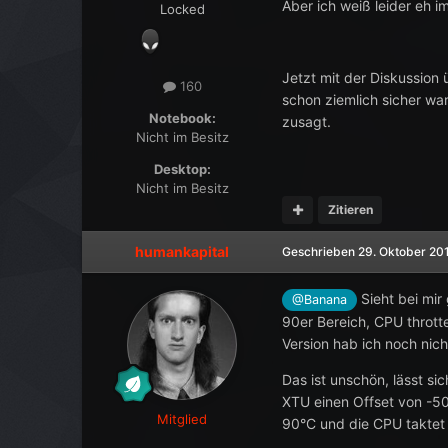
Aber ich weiß leider eh i
Locked
Jetzt mit der Diskussion
160
schon ziemlich sicher war
Notebook:
zusagt.
Nicht im Besitz
Desktop:
Nicht im Besitz
Zitieren
humankapital
Geschrieben
29. Oktober 20
Sieht bei mir
@Banana
90er Bereich, CPU thrott
Version hab ich noch nich
Das ist unschön, lässt s
XTU einen Offset von -50
Mitglied
90°C und die CPU taktet