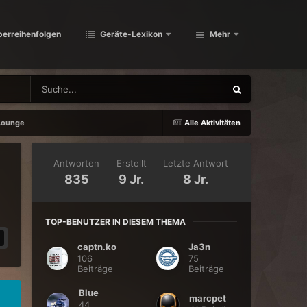
berreihenfolgen
Geräte-Lexikon
Mehr
 Lounge
Alle Aktivitäten
Antworten
Erstellt
Letzte Antwort
835
9 Jr.
8 Jr.
TOP-BENUTZER IN DIESEM THEMA
captn.ko
Ja3n
106
75
Beiträge
Beiträge
Blue
marcpet
44