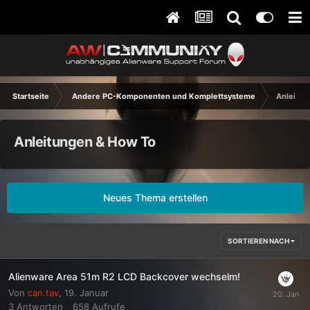
Startseite
Andere PC-Komponenten und Komplettsysteme
Anleitun
Anleitungen & How To
Neues Thema erstellen
SORTIEREN NACH
Alienware Area 51m R2 LCD Backcover wechselm!
Von
can.tav
,
19. Januar
3
Antworten
658
Aufrufe