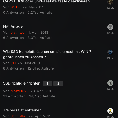
CAPS LOCK oder Shift-Feststelltaste deaktivieren
Von
Willkill
,
29. Mai 2014
0
Antworten
2,2Tsd
Aufrufe
HiFi Anlage
Von
platinwolf
,
1. April 2013
6
Antworten
3,3Tsd
Aufrufe
Wie SSD komplett löschen um sie erneut mit WIN 7
gebrauchen zu können ?
Von
911
,
25. Juni 2013
8
Antworten
12,6Tsd
Aufrufe
SSD richtig einrichten
1
2
Von
MaTzElUxE
,
28. April 2011
31
Antworten
14,7Tsd
Aufrufe
Treibersalat entfernen
Von
Schnuffel
,
29. April 2011