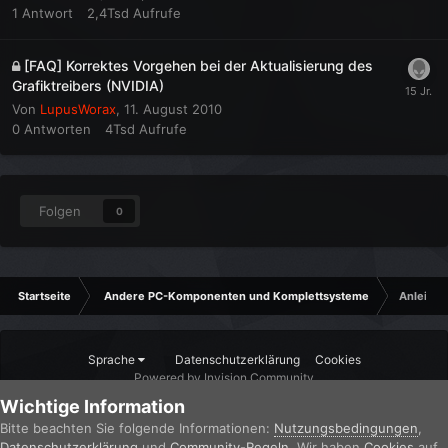
1
Antwort
2,4Tsd
Aufrufe
[FAQ] Korrektes Vorgehen bei der Aktualisierung des
Grafiktreibers (NVIDIA)
Von
LupusWorax
,
11. August 2010
0
Antworten
4Tsd
Aufrufe
Folgen
0
Startseite
Andere PC-Komponenten und Komplettsysteme
Anleitun
Sprache
Datenschutzerklärung
Cookies
Powered by Invision Community
Wichtige Information
Bitte beachten Sie folgende Informationen:
Nutzungsbedingungen
,
Datenschutzerklärung
und
Community-Regeln
. Wir haben
Cookies
auf