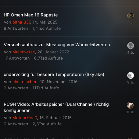
HP Omen Max 16 Rapaste
Von
pitha1337
,
14. Mai 2025
8
Antworten
1,4Tsd
Aufrufe
Versuchsaufbau zur Messung von Wärmeleitwerten
Von
MrUniverse
,
28. Januar 2022
17
Antworten
6,7Tsd
Aufrufe
undervolting für bessere Temperaturen (Skylake)
Von
einsteinchen
,
10. November 2016
9
Antworten
11Tsd
Aufrufe
PCGH Video: Arbeitsspeicher (Dual Channel) richtig
konfigurieren
Von
MeteorHeaD
,
15. Februar 2015
0
Antworten
2,3Tsd
Aufrufe