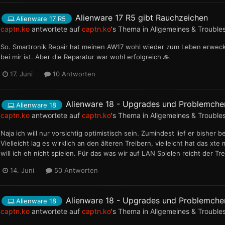
Alienware 17 R5 gibt Rauchzeichen
Alienware 17 R5
captn.ko
antwortete auf
captn.ko
's Thema in
Allgemeines & Trouble
So. Smartronik Repair hat meinen AW17 wohl wieder zum Leben erweck
bei mir ist. Aber die Reparatur war wohl erfolgreich 🙏
17. Juni
10 Antworten
Alienware 18 - Upgrades und Problemche
Alienware 18
captn.ko
antwortete auf
captn.ko
's Thema in
Allgemeines & Trouble
Naja ich will nur vorsichtig optimistisch sein. Zumindest lief er bisher 
Vielleicht lag es wirklich an den älteren Treibern, vielleicht hat das x
will ich eh nicht spielen. Für das was wir auf LAN Spielen reicht der 
14. Juni
50 Antworten
Alienware 18 - Upgrades und Problemche
Alienware 18
captn.ko
antwortete auf
captn.ko
's Thema in
Allgemeines & Trouble