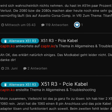
wird sich wahrscheinlich nichts nehmen. du hast im A51m paar Prozent
Verlust. Die 2080 bzw die 2080s machen aber heute noch eine sehr gute
vernünftig läuft (bis auf Assetto Corsa Comp. in VR) Zum Thema: Titan
Mittwoch um 05:43
119 Antworten
1
X51 R3 - Pcie Kabel
Alienware X51 R3
captn.ko
antwortete auf
captn.ko
's Thema in
Allgemeines & Trouble
Ah OK, das erklärt natürlich einiges. Das Modkabel geht leider nicht. Di
danke dir!
29. Juni
2 Antworten
X51 R3 - Pcie Kabel
Alienware X51 R3
captn.ko
erstellte Thema in
Allgemeines & Troubleshooting
Moin zusammen, Vielleicht ist das ja ganz fix zu lösen: Ich hab hier 2
1060 rein. Jetzt hat die 1060 einen 8 pin Anschluss und das pcie Kabel 
adapter lösen und funktioniert auch soweit. Beim zweiten fehlt leider d