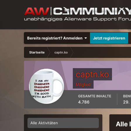
Bereits registriert? Anmelden
Jetzt registrieren
Startseite
captn.ko
captn.ko
Mitglied
GESAMTE INHALTE
BEN
4.786
29.
Alle
Alle Aktivitäten