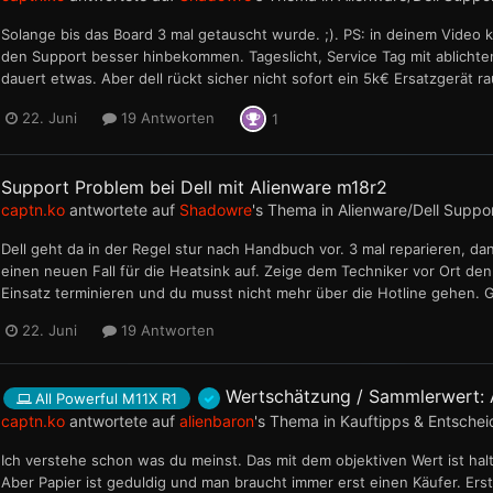
Solange bis das Board 3 mal getauscht wurde. ;). PS: in deinem Video k
den Support besser hinbekommen. Tageslicht, Service Tag mit ablichten 
dauert etwas. Aber dell rückt sicher nicht sofort ein 5k€ Ersatzgerät r
22. Juni
19 Antworten
1
Support Problem bei Dell mit Alienware m18r2
captn.ko
antwortete auf
Shadowre
's Thema in
Alienware/Dell Suppo
Dell geht da in der Regel stur nach Handbuch vor. 3 mal reparieren, 
einen neuen Fall für die Heatsink auf. Zeige dem Techniker vor Ort de
Einsatz terminieren und du musst nicht mehr über die Hotline gehen. G
22. Juni
19 Antworten
Wertschätzung / Sammlerwert: 
All Powerful M11X R1
captn.ko
antwortete auf
alienbaron
's Thema in
Kauftipps & Entschei
Ich verstehe schon was du meinst. Das mit dem objektiven Wert ist halt
Aber Papier ist geduldig und man braucht immer erst einen Käufer. Ers