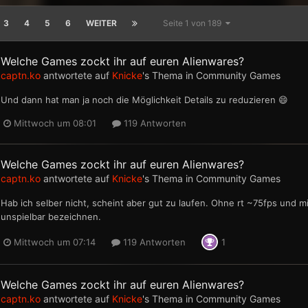
3
4
5
6
WEITER
Seite 1 von 189
Welche Games zockt ihr auf euren Alienwares?
captn.ko
antwortete auf
Knicke
's Thema in
Community Games
Und dann hat man ja noch die Möglichkeit Details zu reduzieren 😄
Mittwoch um 08:01
119 Antworten
Welche Games zockt ihr auf euren Alienwares?
captn.ko
antwortete auf
Knicke
's Thema in
Community Games
Hab ich selber nicht, scheint aber gut zu laufen. Ohne rt ~75fps und mit
unspielbar bezeichnen.
Mittwoch um 07:14
119 Antworten
1
Welche Games zockt ihr auf euren Alienwares?
captn.ko
antwortete auf
Knicke
's Thema in
Community Games