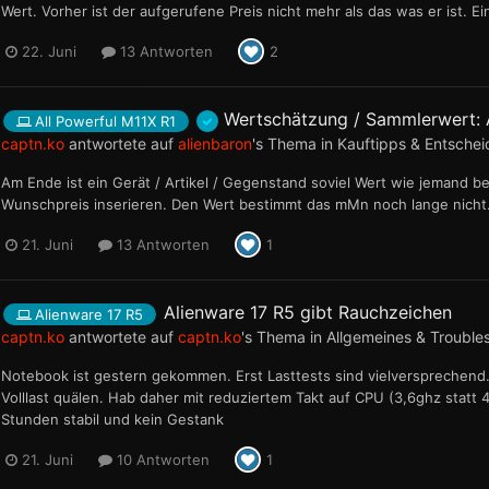
Wert. Vorher ist der aufgerufene Preis nicht mehr als das was er ist. E
22. Juni
13 Antworten
2
Wertschätzung / Sammlerwert: 
All Powerful M11X R1
captn.ko
antwortete auf
alienbaron
's Thema in
Kauftipps & Entschei
Am Ende ist ein Gerät / Artikel / Gegenstand soviel Wert wie jemand be
Wunschpreis inserieren. Den Wert bestimmt das mMn noch lange nicht
21. Juni
13 Antworten
1
Alienware 17 R5 gibt Rauchzeichen
Alienware 17 R5
captn.ko
antwortete auf
captn.ko
's Thema in
Allgemeines & Trouble
Notebook ist gestern gekommen. Erst Lasttests sind vielversprechend. 
Volllast quälen. Hab daher mit reduziertem Takt auf CPU (3,6ghz statt 4
Stunden stabil und kein Gestank
21. Juni
10 Antworten
1