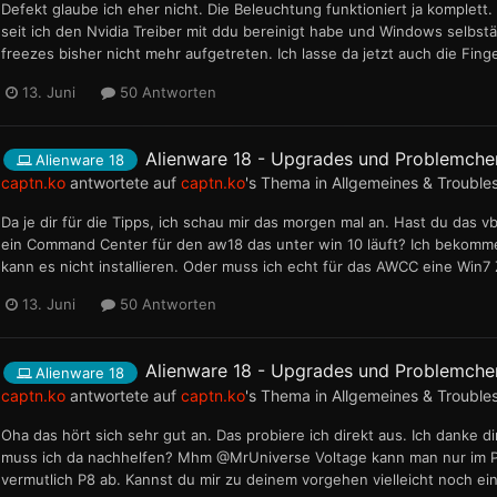
Defekt glaube ich eher nicht. Die Beleuchtung funktioniert ja komplett
seit ich den Nvidia Treiber mit ddu bereinigt habe und Windows selbstän
freezes bisher nicht mehr aufgetreten. Ich lasse da jetzt auch die Finge
13. Juni
50 Antworten
Alienware 18 - Upgrades und Problemche
Alienware 18
captn.ko
antwortete auf
captn.ko
's Thema in
Allgemeines & Trouble
Da je dir für die Tipps, ich schau mir das morgen mal an. Hast du das vb
ein Command Center für den aw18 das unter win 10 läuft? Ich bekomm
kann es nicht installieren. Oder muss ich echt für das AWCC eine Win7 
13. Juni
50 Antworten
Alienware 18 - Upgrades und Problemche
Alienware 18
captn.ko
antwortete auf
captn.ko
's Thema in
Allgemeines & Trouble
Oha das hört sich sehr gut an. Das probiere ich direkt aus. Ich danke di
muss ich da nachhelfen? Mhm @MrUniverse Voltage kann man nur im P0 S
vermutlich P8 ab. Kannst du mir zu deinem vorgehen vielleicht noch ei