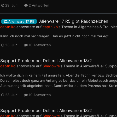
29. Juni
2 Antworten
Alienware 17 R5 gibt Rauchzeichen
Alienware 17 R5
captn.ko
antwortete auf
captn.ko
's Thema in
Allgemeines & Trouble
Kann ich noch mal nachfragen. Hab es jetzt nicht noch mal zerlegt.
23. Juni
10 Antworten
Support Problem bei Dell mit Alienware m18r2
captn.ko
antwortete auf
Shadowre
's Thema in
Alienware/Dell Suppo
Ich wollte dich in keinem Fall angreifen. Aber die Techniker bzw Sach
Du schreibst doch ganz am Anfang selber das dir ein Mobotausch ange
Austauschgerät abgelehnt hast. Damit wirfst du dem Prozess halt Stei
23. Juni
19 Antworten
Support Problem bei Dell mit Alienware m18r2
captn.ko
antwortete auf
Shadowre
's Thema in
Alienware/Dell Suppo