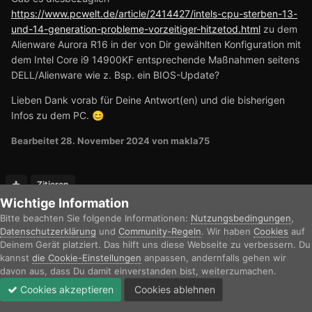
https://www.pcwelt.de/article/2414427/intels-cpu-sterben-13-
und-14-generation-probleme-vorzeitiger-hitzetod.html
zu dem
Alienware Aurora R16 in der von Dir gewählten Konfiguration mit
dem I
ntel Core i9 14900KF
entsprechende Maßnahmen seitens
DELL/Alienware wie z. Bsp. ein BIOS-Update?
Lieben Dank vorab für Deine Antwort(en) und die bisherigen
Infos zu dem PC.
😊
Bearbeitet
28. November 2024
von makla75
Zitieren
Wichtige Information
pitha1337
Bitte beachten Sie folgende Informationen:
Nutzungsbedingungen
,
Geschrieben
28. November 2024
Datenschutzerklärung
und
Community-Regeln
. Wir haben
Cookies
auf
Deinem Gerät platziert. Das hilft uns diese Webseite zu verbessern. Du
kannst
die Cookie-Einstellungen
anpassen, andernfalls gehen wir
Zur ersten Frage, ja Overclocking und Undervolting der GPU ist
davon aus, dass Du damit einverstanden bist, weiterzumachen.
problemlos möglich. Undervolting der CPU habe ich mir noch
Cookies akzeptieren
Cookies ablehnen
nicht im Detail angeschaut, grundsätzlich ist die Funktion aber
Forum
Ungelesen
Anmelden
Jetzt registrieren
Mehr
in Throttlestop anwählbar.