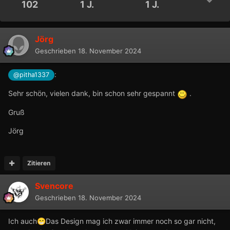
102
1 J.
1 J.
Jörg
Geschrieben
18. November 2024
:
@pitha1337
Sehr schön, vielen dank, bin schon sehr gespannt
.
Gruß
Jörg
Zitieren
Svencore
Geschrieben
18. November 2024
Ich auch
Das Design mag ich zwar immer noch so gar nicht,
😁