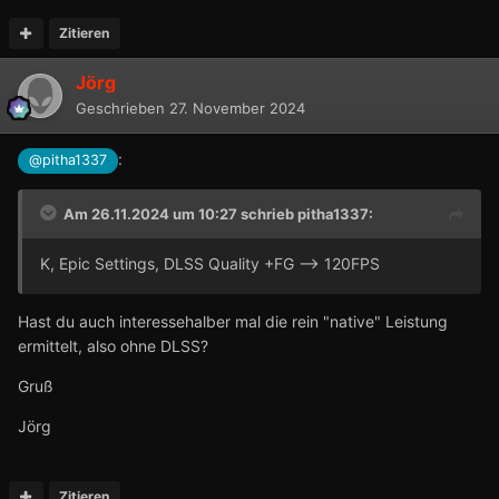
Zitieren
Jörg
Geschrieben
27. November 2024
:
@pitha1337
Am 26.11.2024 um 10:27 schrieb
pitha1337
:
K, Epic Settings, DLSS Quality +FG --> 120FPS
Hast du auch interessehalber mal die rein "native" Leistung
ermittelt, also ohne DLSS?
Gruß
Jörg
Zitieren