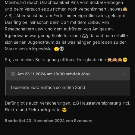
Mainboard durch Unachtsamkeit Pins vom Sockel verbogen
und beim Versuch es zu richten noch verschlimmert , sowas
🙈
z.B),. Aber sonst hat am Ende immer eigentlich alles geklappt.
Das fing bei mir schon beim C64 mit dem Einbau von
Resetschaltern usw. und dem aufrüsten von Amigas an.
Irgendwann war genug Kohle für einen
AW
da und man erfüllte
sich seinen Jugendtraum,da ist was hängen geblieben zu der
Marke ansich irgendwie.
🫣
👽
So, von meiner Seite genug offtopic hier glaube ich
🙊
🙉
🙈
😏
Am 23.11.2024 um 18:30 schrieb
Jörg
:
tausende Euro einfach so in den Sand
Dafür gibt's auch Versicherungen, z.B Hausratversicherung incl.
Elektro und Elektronikgeräte
😎
Bearbeitet
23. November 2024
von Svencore