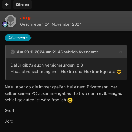
Zitieren
Jörg
Geschrieben
24. November 2024
:
@Svencore
Am 23.11.2024 um 21:45 schrieb
Svencore
:
Dafür gibt's auch Versicherungen, z.B
Hausratversicherung incl. Elektro und Elektronikgeräte
😎
Naja, aber ob die immer greifen bei einem Privatmann, der
selber seinen PC zusammengebaut hat wo dann evtl. einiges
schief gelaufen ist wäre fraglich
.
Gruß
Jörg