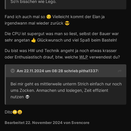
So'n bisschen wie Lego.
Fand ich auch mal so
Vielleicht kommt der Elan ja
😏
irgendwann mal wieder zurück
😎
Die CPU ist supergut was man so liest, selbst der 8auer war
sehr angetan
Glückwunsch und viel Spaß beim Basteln!
👍
Du bist was HW und Technik angeht ja noch etwas krasser
oder Enthusiastisch drauf, btw. welche
WLP
verwendest du?
Am 22.11.2024 um 08:28 schrieb
pitha1337
:
Bei mir geht es mittlerweile unterm Strich einfach nur noch
ums Zocken. Anmachen und loslegen, Zeit effizient
nutzen
Dito
🙄
😀
Bearbeitet
22. November 2024
von Svencore