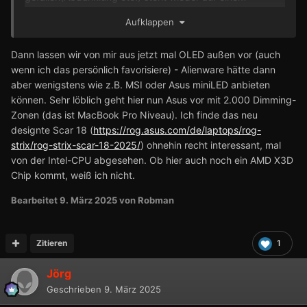
anderen Blatt. Das andere ist die Tatsache, dass die
Aufklappen
Leuchtkristalle organischen Ursprungs sind, die im Laufe
der Zeit verblassen und an Qualität und Leuchtkraft
Dann lassen wir von mir aus jetzt mal OLED außen vor (auch
verlieren.
wenn ich das persönlich favorisiere) - Alienware hätte dann
Von daher finde ich die Entscheidung gegen Oled nicht
aber wenigstens wie z.B. MSI oder Asus miniLED anbieten
ganz verkehrt, alleine schon deshalb, weil man teure
können. Sehr löblich geht hier nun Asus vor mit 2.000 Dimming-
Reklamationen vermeiden bzw. direkt im Keim ersticken
Zonen (das ist MacBook Pro Niveau). Ich finde das neu
möchte. Allerdings ist
AW
diesbezüglich nicht ganz
designte Scar 18 (
https://rog.asus.com/de/laptops/rog-
konsequent, denn OLED-Monitore werden
strix/rog-strix-scar-18-2025/
) ohnehin recht interessant, mal
komischerweise angeboten.
von der Intel-CPU abgesehen. Ob hier auch noch ein AMD X3D
Chip kommt, weiß ich nicht.
Bearbeitet
9. März 2025
von Robman
Zitieren
1
Jörg
Geschrieben
9. März 2025