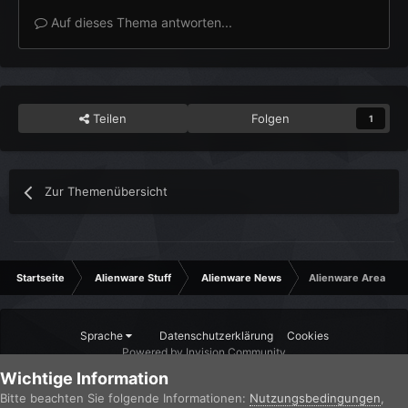
Auf dieses Thema antworten...
Teilen
Folgen
1
Zur Themenübersicht
Startseite
Alienware Stuff
Alienware News
Alienware Area 51 
Sprache
Datenschutzerklärung
Cookies
Powered by Invision Community
Wichtige Information
Bitte beachten Sie folgende Informationen:
Nutzungsbedingungen
,