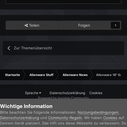
Teilen
Folgen
1
Zur Themenübersicht
Startseite
Alienware Stuff
Alienware News
Alienware 18" Gam
Sprache
Datenschutzerklärung
Cookies
Powered by Invision Community
Wichtige Information
Bitte beachten Sie folgende Informationen:
Nutzungsbedingungen
,
Datenschutzerklärung
und
Community-Regeln
. Wir haben
Cookies
auf
Deinem Gerät platziert. Das hilft uns diese Webseite zu verbessern. Du