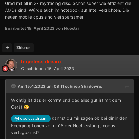
Grad mit all in 2k raytracing dlss. Schon super wie effizient die
dauerhaft zieht (Cyberpunk 2077 in der Stadt, oder
AMDs sind. Würde auch im notebook auf Intel verzichten. Die
Benchmarks), erreicht er auch 90-100 Grad, da meine
neuen mobile cpus sind viel sparsamer
beiden NF-A12 vom U12A bei maximal 1.250 rpm laufen.
Sorgen bereitet mir das null. Natürlich hat man dann nicht
Bearbeitet
15. April 2023
von Nuestra
mehr konstant den vollen Takt, aber eben den maximalen,
der in dem Moment möglich ist (was eben auch die in
dem Moment maximale Leistung bedeutet).
Zitieren
Solange man nicht dauerhaft (24/7) Temperatur-Limit
hopeless.dream
fährt, ist das alles überhaupt kein Problem (auch laut
Geschrieben
15. April 2023
Intel-Ingenieur).
Am 15.4.2023 um 08:11 schrieb
Shadowre
:
Wichtig ist das er kommt und das alles gut ist mit dem
Gerät
😀
kannst du mir sagen ob bei dir in den
@hopeless.dream
Energieoptionen vom m18 der Hochleistungsmodus
verfügbar ist?