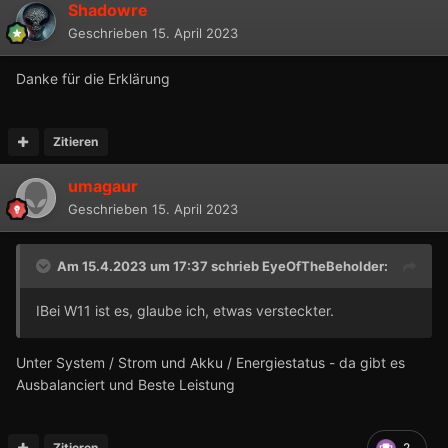
Shadowre
Geschrieben
15. April 2023
Danke für die Erklärung
Zitieren
umagaur
Geschrieben
15. April 2023
Am 15.4.2023 um 17:37 schrieb
EyeOfTheBeholder
:
IBei W11 ist es, glaube ich, etwas versteckter.
Unter System / Strom und Akku / Energiestatus - da gibt es
Ausbalanciert und Beste Leistung
Zitieren
2