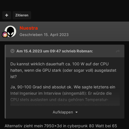
Zitieren
Nuestra
Geschrieben
15. April 2023
Am 15.4.2023 um 09:47 schrieb
Robman
:
Du kannst wirklich dauerhaft ca. 100 W auf der CPU
halten, wenn die GPU stark (oder sogar voll) ausgelastet
ist?
Ja, 90-100 Grad sind absolut ok. Wie sagte letztens ein
Intel Ingenieur im Interview (sinngemäß): Er würde die
CPU stets auslasten und dazu gehören Temperatur-
Limits, sonst hätte er das Gefühl, nicht die volle Leistung
abzurufen. Insofern hält er quasi auch nichts von TDP-
Aufklappen
Limits.
Alternativ zieht mein 7950x3d in cyberpunk 80 Watt bei 65
Also wenn mein offener 13900K 220 W und mehr