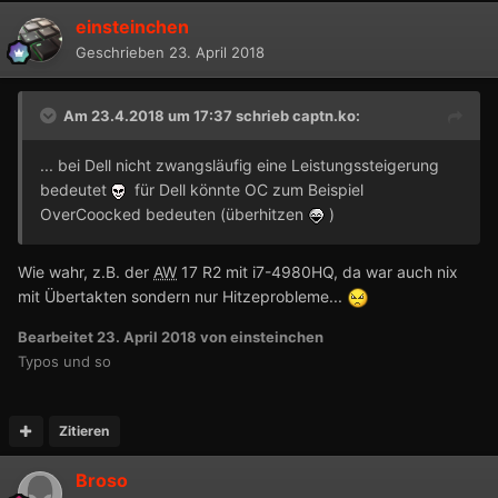
einsteinchen
Geschrieben
23. April 2018
Am 23.4.2018 um 17:37 schrieb
captn.ko
:
... bei Dell nicht zwangsläufig eine Leistungssteigerung
bedeutet
für Dell könnte OC zum Beispiel
OverCoocked bedeuten (überhitzen
)
Wie wahr, z.B. der
AW
17 R2 mit
i7-4980HQ
, da war auch nix
mit Übertakten sondern nur Hitzeprobleme...
Bearbeitet
23. April 2018
von einsteinchen
Typos und so
Zitieren
Broso