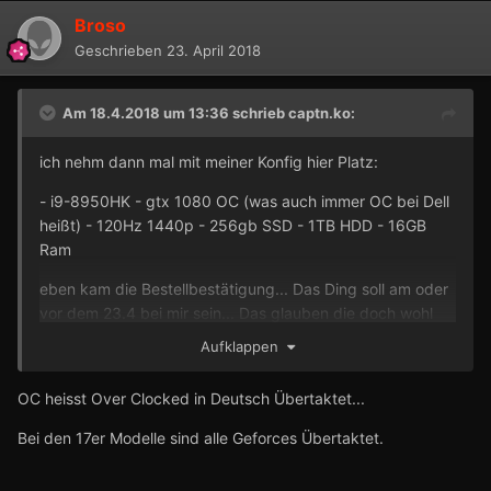
Broso
Geschrieben
23. April 2018
Am 18.4.2018 um 13:36 schrieb
captn.ko
:
ich nehm dann mal mit meiner Konfig hier Platz:
- i9-8950HK - gtx 1080 OC (was auch immer OC bei Dell
heißt) - 120Hz 1440p - 256gb SSD - 1TB HDD - 16GB
Ram
eben kam die Bestellbestätigung... Das Ding soll am oder
vor dem 23.4 bei mir sein... Das glauben die doch wohl
selbst nicht
Aufklappen
OC heisst Over Clocked in Deutsch Übertaktet...
Bei den 17er Modelle sind alle Geforces Übertaktet.