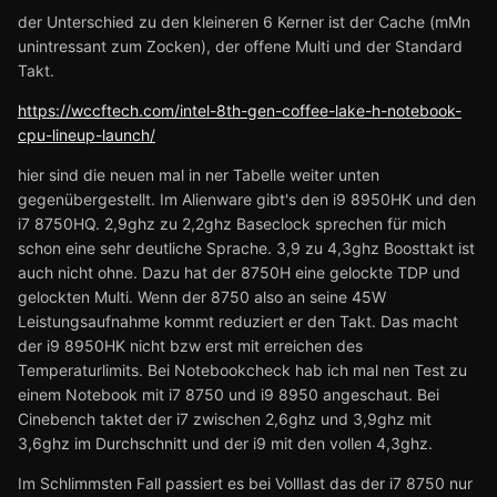
der Unterschied zu den kleineren 6 Kerner ist der Cache (mMn
unintressant zum Zocken), der offene Multi und der Standard
Takt.
https://wccftech.com/intel-8th-gen-coffee-lake-h-notebook-
cpu-lineup-launch/
hier sind die neuen mal in ner Tabelle weiter unten
gegenübergestellt. Im Alienware gibt's den i9 8950HK und den
i7 8750HQ. 2,9ghz zu 2,2ghz Baseclock sprechen für mich
schon eine sehr deutliche Sprache. 3,9 zu 4,3ghz Boosttakt ist
auch nicht ohne. Dazu hat der 8750H eine gelockte TDP und
gelockten Multi. Wenn der 8750 also an seine 45W
Leistungsaufnahme kommt reduziert er den Takt. Das macht
der i9 8950HK nicht bzw erst mit erreichen des
Temperaturlimits. Bei Notebookcheck hab ich mal nen Test zu
einem Notebook mit i7 8750 und i9 8950 angeschaut. Bei
Cinebench taktet der i7 zwischen 2,6ghz und 3,9ghz mit
3,6ghz im Durchschnitt und der i9 mit den vollen 4,3ghz.
Im Schlimmsten Fall passiert es bei Volllast das der i7 8750 nur