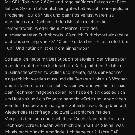
Mit CPU Takt von 2.6Ghz und regelmäßigem Putzen der Fans
lief das System tatsächlich ein gutes halbes Jahr ohne jegliche
Probleme - 80-85° Max und paar Fps Verlust waren zu
verschmerzen. Doch im letzten Monat erreichen die
Temperaturen wieder die 95° Marke, trotz des
ausgeschalteten Turboboosts. Wenn ich Turboboost einschalte
und Undervolting von -0.140 auf 0 setze bin ich fast sofort bei
100°. Und natürlich ist es nicht hinnehmbar.
So habe ich heute mit Dell Support telefoniert, der Mitarbeiter
machte nicht den Eindruck sich großartig mit dem Problem
auseinandersetzen zu wollen und meinte, dass der Rechner
eingeschickt werden muss und die Reparatur bis zu 3 Wochen
dauern könnte, da sie ja nicht wissen würden welche Teile sie
dem Techniker mitgeben sollen. Ich habe erklärt dass es sich
um Heatsink und ein Repaste handeln würde und abgesehen
von den Temperaturen ich ganz zufrieden war. So gab er auf
wiederholte Nachfrage und zwei Gesprächen mit den
Vorgesetzten nach und noch diese Woche kommt bei mir ein
Techniker vorbei, kosten wird mich der Spaß 34 Steine, was
ich als recht günstig empfinde. (Ich habe nur 2 Jahre CAR