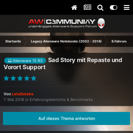
Startseite
Legacy Alienware Notebooks (2002 - 2014)
Erfahrungsb
Sad Story mit Repaste und
Alienware 15 R3
Vorort Support
Von
LetoDaleko
7. Mai 2018
in
Erfahrungsberichte & Benchmarks
Auf dieses Thema antworten