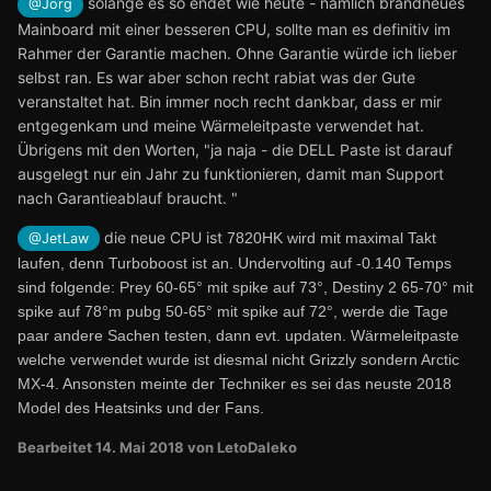
solange es so endet wie heute - nämlich brandneues
@Jörg
Mainboard mit einer besseren CPU, sollte man es definitiv im
Rahmer der Garantie machen. Ohne Garantie würde ich lieber
selbst ran. Es war aber schon recht rabiat was der Gute
veranstaltet hat. Bin immer noch recht dankbar, dass er mir
entgegenkam und meine Wärmeleitpaste verwendet hat.
Übrigens mit den Worten, "ja naja - die DELL Paste ist darauf
ausgelegt nur ein Jahr zu funktionieren, damit man Support
nach Garantieablauf braucht. "
die neue CPU ist
7820HK wird mit maximal Takt
@JetLaw
laufen, denn Turboboost ist an. Undervolting auf -0.140 Temps
sind folgende: Prey 60-65° mit spike auf 73°, Destiny 2 65-70° mit
spike auf 78°m pubg 50-65° mit spike auf 72°, werde die Tage
paar andere Sachen testen, dann evt. updaten. Wärmeleitpaste
welche verwendet wurde ist diesmal nicht Grizzly sondern Arctic
MX-4. Ansonsten meinte der Techniker es sei das neuste 2018
Model des Heatsinks und der Fans.
Bearbeitet
14. Mai 2018
von LetoDaleko