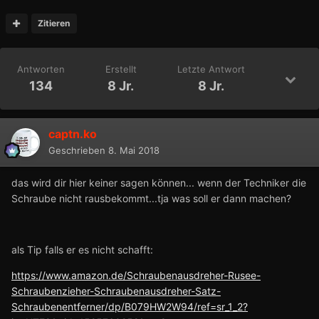
Zitieren
Antworten
Erstellt
Letzte Antwort
134
8 Jr.
8 Jr.
captn.ko
Geschrieben
8. Mai 2018
das wird dir hier keiner sagen können... wenn der Techniker die
Schraube nicht rausbekommt...tja was soll er dann machen?
als Tip falls er es nicht schafft:
https://www.amazon.de/Schraubenausdreher-Rusee-
Schraubenzieher-Schraubenausdreher-Satz-
Schraubenentferner/dp/B079HW2W94/ref=sr_1_2?