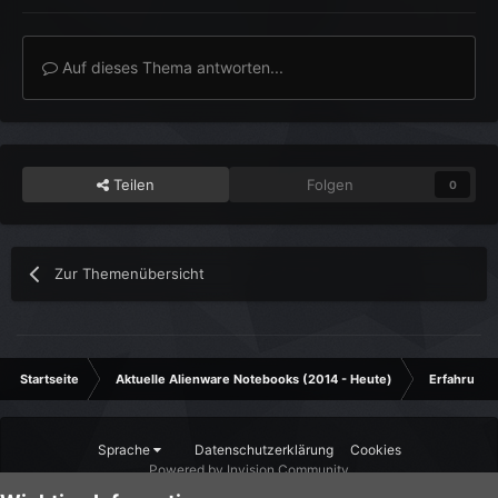
Auf dieses Thema antworten...
Teilen
Folgen
0
Zur Themenübersicht
Startseite
Aktuelle Alienware Notebooks (2014 - Heute)
Erfahrungs
Sprache
Datenschutzerklärung
Cookies
Powered by Invision Community