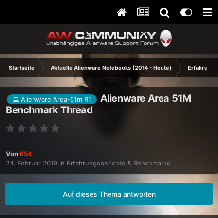
Startseite
Aktuelle Alienware Notebooks (2014 - Heute)
Erfahrungs
Alienware Area 51M
Alienware Area-51m R1
Benchmark Thread
Von
K54
24. Februar 2019
in
Erfahrungsberichte & Benchmarks
Auf dieses Thema antworten