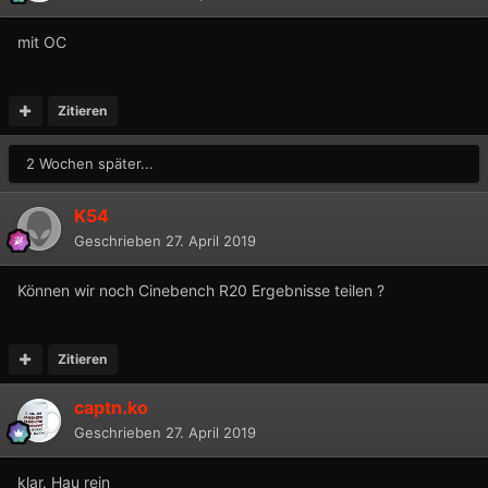
mit OC
Zitieren
2 Wochen später...
K54
Geschrieben
27. April 2019
Können wir noch Cinebench R20 Ergebnisse teilen ?
Zitieren
captn.ko
Geschrieben
27. April 2019
klar. Hau rein