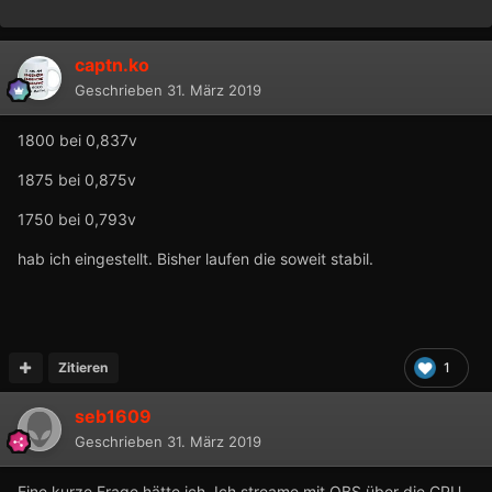
captn.ko
Geschrieben
31. März 2019
1800 bei 0,837v
1875 bei 0,875v
1750 bei 0,793v
hab ich eingestellt. Bisher laufen die soweit stabil.
Zitieren
1
seb1609
Geschrieben
31. März 2019
Eine kurze Frage hätte ich. Ich streame mit OBS über die CPU.