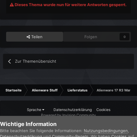
Dieses Thema wurde nun für weitere Antworten gesperrt.
Teilen
Folgen
0
Zur Themenübersicht
Startseite
Alienware Stuff
Lieferstatus
Alienware 17 R3 Warte
Sprache
Datenschutzerklärung
Cookies
Powered by Invision Community
Wichtige Information
Bitte beachten Sie folgende Informationen:
Nutzungsbedingungen
,
Datenschutzerklärung
und
Community-Regeln
. Wir haben
Cookies
auf