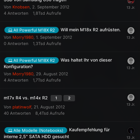
Von
Knobsen
,
2. September 2012
4
Antworten
1,8Tsd
Aufrufe
Will mein M18x R2 aufrüsten.
All Powerful M18X R2
Von
Morry1980
,
1. September 2012
0
Antworten
1,3Tsd
Aufrufe
Was haltet Ihr von dieser
All Powerful M18X R2
Konfiguration?
Von
Morry1980
,
29. August 2012
4
Antworten
1,7Tsd
Aufrufe
m17x R4 vs. m14x R2
1
2
Von
platinwolf
,
21. August 2012
40
Antworten
8,4Tsd
Aufrufe
Kaufempfehlung für
Alle Modelle (Notebooks)
interne 2,5" SATA HDD gesucht