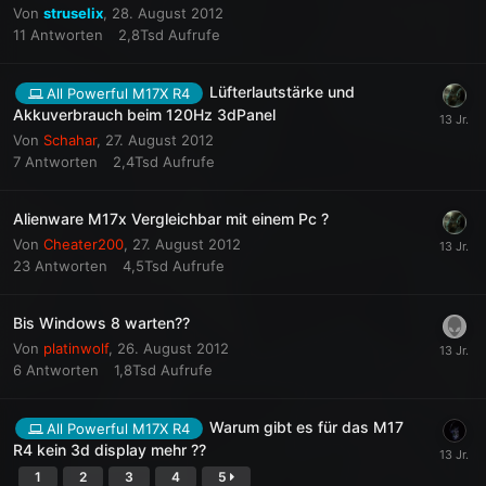
Von
struselix
,
28. August 2012
11
Antworten
2,8Tsd
Aufrufe
Lüfterlautstärke und
All Powerful M17X R4
Akkuverbrauch beim 120Hz 3dPanel
Von
Schahar
,
27. August 2012
7
Antworten
2,4Tsd
Aufrufe
Alienware M17x Vergleichbar mit einem Pc ?
Von
Cheater200
,
27. August 2012
23
Antworten
4,5Tsd
Aufrufe
Bis Windows 8 warten??
Von
platinwolf
,
26. August 2012
6
Antworten
1,8Tsd
Aufrufe
Warum gibt es für das M17
All Powerful M17X R4
R4 kein 3d display mehr ??
1
2
3
4
5