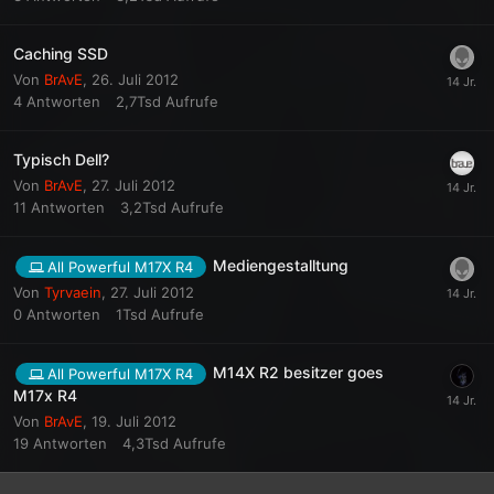
Caching SSD
Von
BrAvE
,
26. Juli 2012
4
Antworten
2,7Tsd
Aufrufe
Typisch Dell?
Von
BrAvE
,
27. Juli 2012
11
Antworten
3,2Tsd
Aufrufe
Mediengestalltung
All Powerful M17X R4
Von
Tyrvaein
,
27. Juli 2012
0
Antworten
1Tsd
Aufrufe
M14X R2 besitzer goes
All Powerful M17X R4
M17x R4
Von
BrAvE
,
19. Juli 2012
19
Antworten
4,3Tsd
Aufrufe