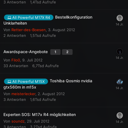
3
Antworten
1,4Tsd
Aufrufe
Bestellkonfiguration
All Powerful M17X R4
Unklarheiten
Von
Retter-des-Boesen
,
3. August 2012
2
Antworten
1,5Tsd
Aufrufe
Awardspace-Angebote
1
2
Von
Filo0
,
9. Juli 2012
33
Antworten
6,7Tsd
Aufrufe
Toshiba Qosmio nvidia
All Powerful M15X
gtx560m in m15x
Von
meisterlecker
,
2. August 2012
3
Antworten
1,6Tsd
Aufrufe
Experten SOS: M17x R4 möglichkeiten
Von
soundz
,
29. Juli 2012
3
Antworten
3,2Tsd
Aufrufe