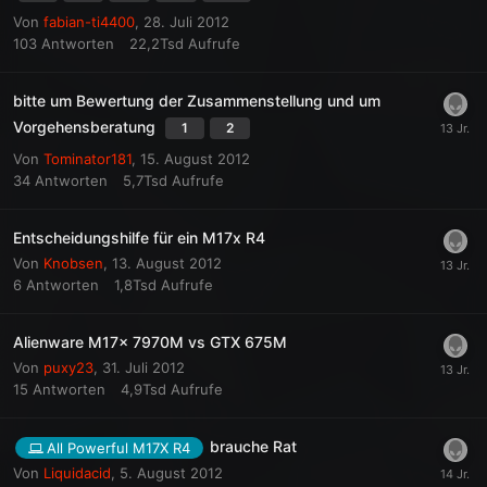
Von
fabian-ti4400
,
28. Juli 2012
103
Antworten
22,2Tsd
Aufrufe
bitte um Bewertung der Zusammenstellung und um
Vorgehensberatung
1
2
Von
Tominator181
,
15. August 2012
34
Antworten
5,7Tsd
Aufrufe
Entscheidungshilfe für ein M17x R4
Von
Knobsen
,
13. August 2012
6
Antworten
1,8Tsd
Aufrufe
Alienware M17x 7970M vs GTX 675M
Von
puxy23
,
31. Juli 2012
15
Antworten
4,9Tsd
Aufrufe
brauche Rat
All Powerful M17X R4
Von
Liquidacid
,
5. August 2012