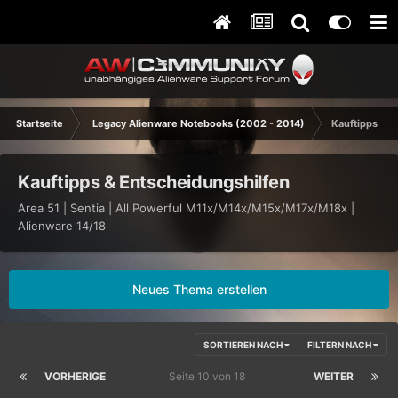
Startseite
Legacy Alienware Notebooks (2002 - 2014)
Kauftipps & E
Kauftipps & Entscheidungshilfen
Area 51 | Sentia | All Powerful M11x/M14x/M15x/M17x/M18x |
Alienware 14/18
Neues Thema erstellen
SORTIEREN NACH
FILTERN NACH
VORHERIGE
Seite 10 von 18
WEITER