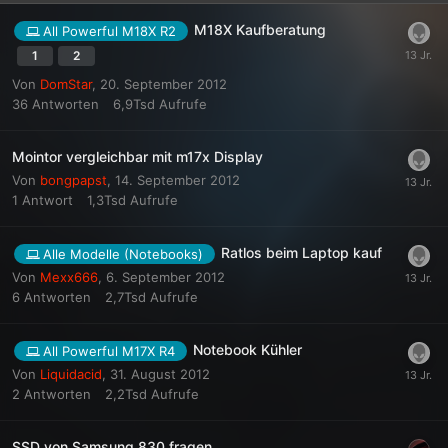
M18X Kaufberatung
All Powerful M18X R2
1
2
Von
DomStar
,
20. September 2012
36
Antworten
6,9Tsd
Aufrufe
Mointor vergleichbar mit m17x Display
Von
bongpapst
,
14. September 2012
1
Antwort
1,3Tsd
Aufrufe
Ratlos beim Laptop kauf
Alle Modelle (Notebooks)
Von
Mexx666
,
6. September 2012
6
Antworten
2,7Tsd
Aufrufe
Notebook Kühler
All Powerful M17X R4
Von
Liquidacid
,
31. August 2012
2
Antworten
2,2Tsd
Aufrufe
SSD von Samsung 830 fragen