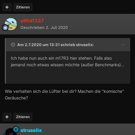
Zitieren
pitha1337
Geschrieben
2. Juli 2020
Am 2.7.2020 um 13:31 schrieb
struselix
:
Ich habe nun auch ein m17R3 hier stehen. Falls also
jemand noch etwas wissen möchte (außer Benchmarks)...
Wie verhalten sich die Lüfter bei dir? Machen die "komische"
Geräusche?
Zitieren
struselix