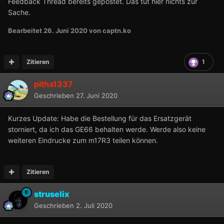
Feedback Thread bereits gepostet. Das tut hier nichts zur
Sache.
Bearbeitet
26. Juni 2020
von captn.ko
Zitieren
1
pitha1337
Geschrieben
27. Juni 2020
Kurzes Update: Habe die Bestellung für das Ersatzgerät
storniert, da ich das GE66 behalten werde. Werde also keine
weiteren Eindrucke zum m17R3 teilen können.
Zitieren
struselix
Geschrieben
2. Juli 2020