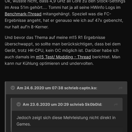
Ok, wusste nicht, dass 4,9 GHz all Core zu den Stock-Settings
im Area 51m gehört.... Tommi hat ja all seine HWinfo Logs im
Benchmark-Thread
mitangehängt. Speziell was die FC-
Ergebnisse angeht, hat er genauso wie ich auf 47x gebencht,
nur halt auf'n 8-Kerner.
Und bevor das Thema auf meine m15 R1 Ergebnisse
überschwappt, so sollte man berücksichtigen, dass bei dem
Gerät, trotz HK-CPU, kein OC möglich ist. Darüber habe ich
auch damals im
m15 Test/ Modding - Thread
berichtet. Man
kann nur Kühlung optimieren und undervolten.
Am 24.6.2020 um 07:38 schrieb
captn.ko
:
Am 23.6.2020 um 20:29 schrieb
Sk0b0ld
:
Jedoch zeigt sich diese Mehrleistung nicht direkt in
Games.