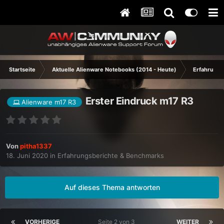
Startseite
Aktuelle Alienware Notebooks (2014 - Heute)
Erfahrungs
Erster Eindruck m17 R3
Alienware m17 R3
Von
pitha1337
18. Juni 2020
in
Erfahrungsberichte & Benchmarks
Auf dieses Thema antworten
VORHERIGE
Seite 2 von 3
WEITER