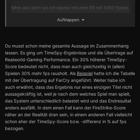
Mhm also jetzt wo ich wieder mit dem R5 mit 1080 Spiele
muss ich sagen: Doch, die Mehrleistung kam durchaus
Aufklappen
an.
Du musst schon meine gesamte Aussage im Zusammenhang
lassen. Es ging um TimeSpy-Ergebnisse und die Übertrage auf
Realworld-Gaming Performance. Ein 30% höherer TimeSpy-
Score bedeutet nicht, dass man auch gleichzeitig in (allen)
Spielen 30% mehr fps rausholt. Als
Beispiel
hatte ich die Tabelle
mit der Übertragung auf FarCry angeführt. Weiter habe ich
auch erwähnt, dass das Ergebnis nur eines einzigen Titel nicht
aussagekräftig ist, weil je nach dem welches Spiel man spielt,
das System unterschiedlich belastet wird und das Endresultat
anders ausfällt. In dem einen Fall kann der FireStrike-Score
näher an der Realität dran sein, in einem anderen Fall vielleicht
schon eher der TimeSpy-Score bzw. -differenz in % auf fps
bezogen.