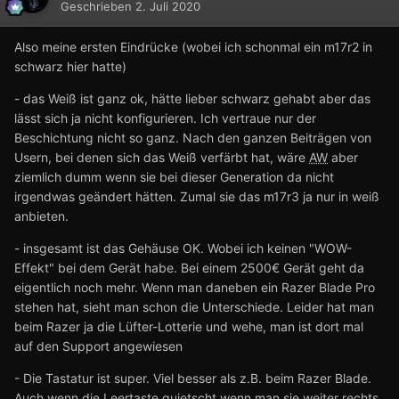
Geschrieben
2. Juli 2020
Also meine ersten Eindrücke (wobei ich schonmal ein m17r2 in
schwarz hier hatte)
- das Weiß ist ganz ok, hätte lieber schwarz gehabt aber das
lässt sich ja nicht konfigurieren. Ich vertraue nur der
Beschichtung nicht so ganz. Nach den ganzen Beiträgen von
Usern, bei denen sich das Weiß verfärbt hat, wäre
AW
aber
ziemlich dumm wenn sie bei dieser Generation da nicht
irgendwas geändert hätten. Zumal sie das m17r3 ja nur in weiß
anbieten.
- insgesamt ist das Gehäuse OK. Wobei ich keinen "WOW-
Effekt" bei dem Gerät habe. Bei einem 2500€ Gerät geht da
eigentlich noch mehr. Wenn man daneben ein Razer Blade Pro
stehen hat, sieht man schon die Unterschiede. Leider hat man
beim Razer ja die Lüfter-Lotterie und wehe, man ist dort mal
auf den Support angewiesen
- Die Tastatur ist super. Viel besser als z.B. beim Razer Blade.
Auch wenn die Leertaste quietscht wenn man sie weiter rechts