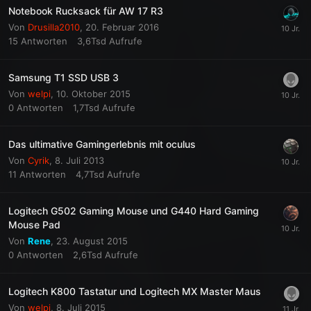
Notebook Rucksack für AW 17 R3
Von
Drusilla2010
,
20. Februar 2016
15
Antworten
3,6Tsd
Aufrufe
Samsung T1 SSD USB 3
Von
welpi
,
10. Oktober 2015
0
Antworten
1,7Tsd
Aufrufe
Das ultimative Gamingerlebnis mit oculus
Von
Cyrik
,
8. Juli 2013
11
Antworten
4,7Tsd
Aufrufe
Logitech G502 Gaming Mouse und G440 Hard Gaming
Mouse Pad
Von
Rene
,
23. August 2015
0
Antworten
2,6Tsd
Aufrufe
Logitech K800 Tastatur und Logitech MX Master Maus
Von
welpi
,
8. Juli 2015