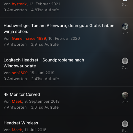
Von
hysterix
,
13. Februar 2021
0
Antworten
4,8Tsd
Aufrufe
Hochwertiger Ton am Alienware, denn gute Grafik haben
wir ja schon.
Von
Gamer_since_1989
,
16. Februar 2020
7
Antworten
3,9Tsd
Aufrufe
Logitech Headset - Soundprobleme nach
Windowsupdate
Von
seb1609
,
15. Juni 2019
0
Antworten
2,4Tsd
Aufrufe
4k Monitor Curved
Von
Maek
,
9. September 2018
7
Antworten
3,6Tsd
Aufrufe
Headset Wireless
Von
Maek
,
11. Juli 2018