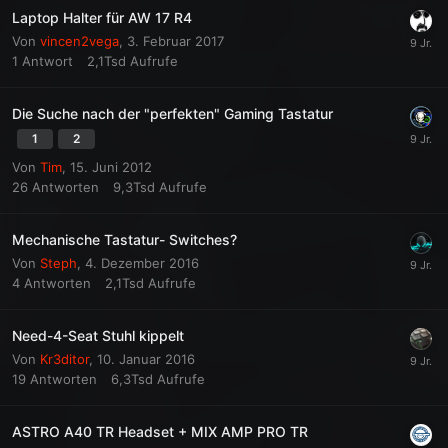
Laptop Halter für AW 17 R4
Von
vincen2vega
,
3. Februar 2017
1
Antwort
2,1Tsd
Aufrufe
Die Suche nach der "perfekten" Gaming Tastatur
1
2
Von
Tim
,
15. Juni 2012
26
Antworten
9,3Tsd
Aufrufe
Mechanische Tastatur- Switches?
Von
Steph
,
4. Dezember 2016
4
Antworten
2,1Tsd
Aufrufe
Need-4-Seat Stuhl kippelt
Von
Kr3ditor
,
10. Januar 2016
19
Antworten
6,3Tsd
Aufrufe
ASTRO A40 TR Headset + MIX AMP PRO TR