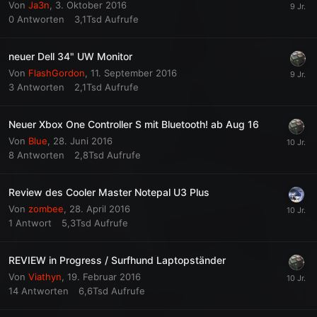
Von
Ja3n
,
3. Oktober 2016
0
Antworten
3,1Tsd
Aufrufe
neuer Dell 34" UW Monitor
Von
FlashGordon
,
11. September 2016
3
Antworten
2,1Tsd
Aufrufe
Neuer Xbox One Controller S mit Bluetooth! ab Aug 16
Von
Blue
,
28. Juni 2016
8
Antworten
2,8Tsd
Aufrufe
Review des Cooler Master Notepal U3 Plus
Von
zombee
,
28. April 2016
1
Antwort
5,3Tsd
Aufrufe
REVIEW in Progress / Surfhund Laptopständer
Von
Viathyn
,
19. Februar 2016
14
Antworten
6,6Tsd
Aufrufe