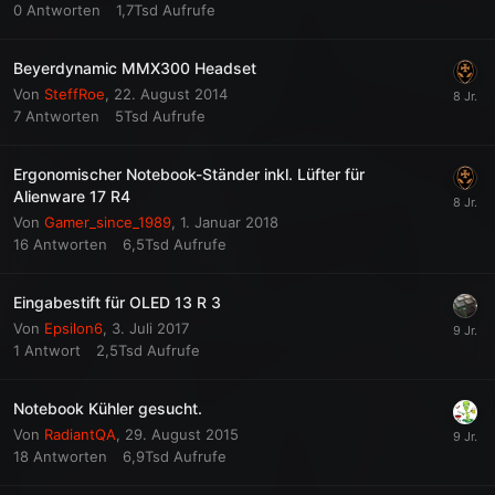
0
Antworten
1,7Tsd
Aufrufe
Beyerdynamic MMX300 Headset
Von
SteffRoe
,
22. August 2014
7
Antworten
5Tsd
Aufrufe
Ergonomischer Notebook-Ständer inkl. Lüfter für
Alienware 17 R4
Von
Gamer_since_1989
,
1. Januar 2018
16
Antworten
6,5Tsd
Aufrufe
Eingabestift für OLED 13 R 3
Von
Epsilon6
,
3. Juli 2017
1
Antwort
2,5Tsd
Aufrufe
Notebook Kühler gesucht.
Von
RadiantQA
,
29. August 2015
18
Antworten
6,9Tsd
Aufrufe