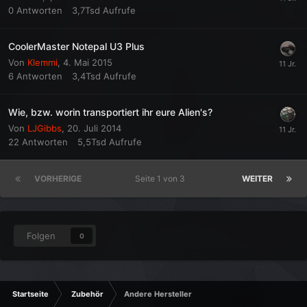
0
Antworten
3,7Tsd
Aufrufe
CoolerMaster Notepal U3 Plus
Von
Klemmi
,
4. Mai 2015
6
Antworten
3,4Tsd
Aufrufe
Wie, bzw. worin transportiert ihr eure Alien's?
Von
LJGibbs
,
20. Juli 2014
22
Antworten
5,5Tsd
Aufrufe
VORHERIGE
Seite 1 von 3
WEITER
Folgen
0
Startseite
Zubehör
Andere Hersteller