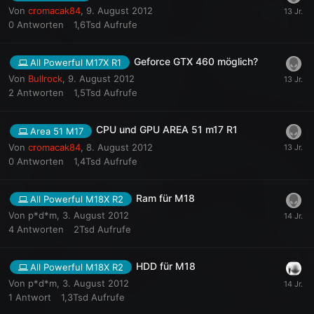
Von
cromacak84
,
9. August 2012
0
Antworten
1,6Tsd
Aufrufe
Geforce GTX 460 möglich?
All Powerful M17X R1
Von
Bullrock
,
9. August 2012
2
Antworten
1,5Tsd
Aufrufe
CPU und GPU AREA 51 m17 R1
Area 51 M17
Von
cromacak84
,
8. August 2012
0
Antworten
1,4Tsd
Aufrufe
Ram für M18
All Powerful M18X R2
Von
p*d*m
,
3. August 2012
4
Antworten
2Tsd
Aufrufe
HDD für M18
All Powerful M18X R2
Von
p*d*m
,
3. August 2012
1
Antwort
1,3Tsd
Aufrufe