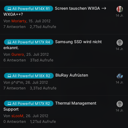
Screen tauschen WXGA -->
All Powerful M14X R1
WXGA++?
Von
Moriarty
,
15. Juli 2012
7
Antworten
2,7Tsd
Aufrufe
Samsung SSD wird nicht
All Powerful M17X R4
erkannt.
Von
Gurero
,
25. Juli 2012
6
Antworten
3Tsd
Aufrufe
BluRay Aufrüsten
All Powerful M18X R2
Von
p*d*m
,
26. Juli 2012
7
Antworten
3,3Tsd
Aufrufe
Thermal Management
All Powerful M17X R2
Support
Von
sLooM
,
26. Juli 2012
0
Antworten
1,2Tsd
Aufrufe