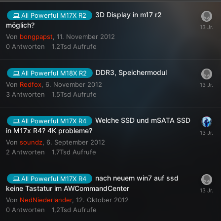
3D Display in m17 r2
All Powerful M17X R2
möglich?
Von
bongpapst
,
11. November 2012
0
Antworten
1,2Tsd
Aufrufe
DDR3, Speichermodul
All Powerful M18X R2
Von
Redfox
,
6. November 2012
3
Antworten
1,5Tsd
Aufrufe
Welche SSD und mSATA SSD
All Powerful M17X R4
in M17x R4? 4K probleme?
Von
soundz
,
6. September 2012
2
Antworten
1,7Tsd
Aufrufe
nach neuem win7 auf ssd
All Powerful M17X R4
keine Tastatur im AWCommandCenter
Von
NedNiederlander
,
12. Oktober 2012
0
Antworten
1,2Tsd
Aufrufe