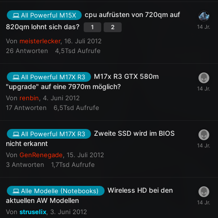
cpu aufrüsten von 720qm auf
All Powerful M15X
820qm lohnt sich das?
1
2
Von
meisterlecker
,
16. Juli 2012
26
Antworten
4,5Tsd
Aufrufe
M17x R3 GTX 580m
All Powerful M17X R3
"upgrade" auf eine 7970m möglich?
Von
renbin
,
4. Juni 2012
17
Antworten
6,5Tsd
Aufrufe
Zweite SSD wird im BIOS
All Powerful M17X R3
nicht erkannt
Von
GenRenegade
,
15. Juli 2012
3
Antworten
1,7Tsd
Aufrufe
Wireless HD bei den
Alle Modelle (Notebooks)
aktuellen AW Modellen
Von
struselix
,
3. Juni 2012