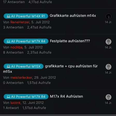
17
Antworten
4,1Tsd
Aufrufe
Grafikkarte aufrüsten m14x
All Powerful M14X R1
Von
ReneHetzel
,
5. Juli 2012
3
Antworten
2,4Tsd
Aufrufe
Festplatte aufrüsten???
All Powerful M17X R4
Von
nochba
,
5. Juli 2012
8
Antworten
2,3Tsd
Aufrufe
grafikkarte + cpu aufrüsten für
All Powerful M15X
m15x
Von
meisterlecker
,
29. Juni 2012
0
Antworten
1,5Tsd
Aufrufe
M17x R4 Aufrüsten
All Powerful M17X R4
Von
lucore
,
12. Juni 2012
1
Antwort
1,5Tsd
Aufrufe