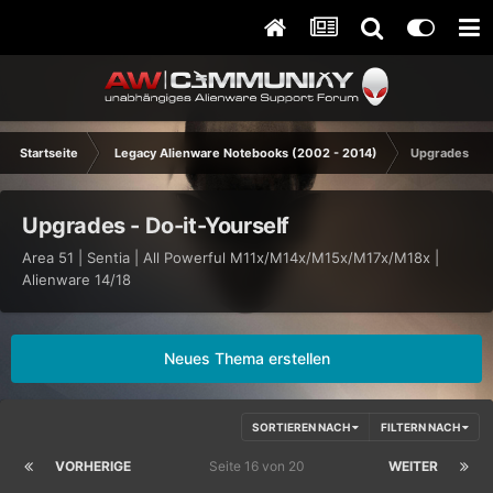
Startseite
Legacy Alienware Notebooks (2002 - 2014)
Upgrades - Do
Upgrades - Do-it-Yourself
Area 51 | Sentia | All Powerful M11x/M14x/M15x/M17x/M18x |
Alienware 14/18
Neues Thema erstellen
SORTIEREN NACH
FILTERN NACH
VORHERIGE
Seite 16 von 20
WEITER