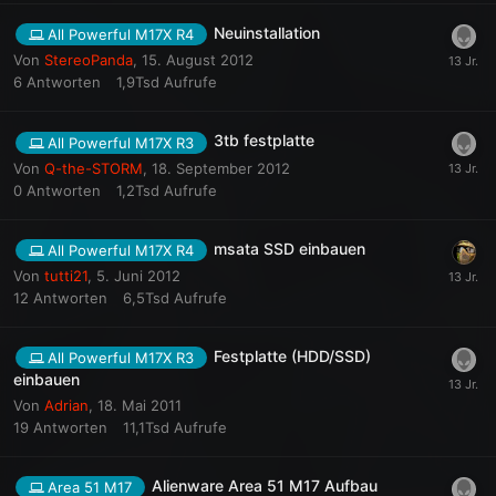
Neuinstallation
All Powerful M17X R4
Von
StereoPanda
,
15. August 2012
6
Antworten
1,9Tsd
Aufrufe
3tb festplatte
All Powerful M17X R3
Von
Q-the-STORM
,
18. September 2012
0
Antworten
1,2Tsd
Aufrufe
msata SSD einbauen
All Powerful M17X R4
Von
tutti21
,
5. Juni 2012
12
Antworten
6,5Tsd
Aufrufe
Festplatte (HDD/SSD)
All Powerful M17X R3
einbauen
Von
Adrian
,
18. Mai 2011
19
Antworten
11,1Tsd
Aufrufe
Alienware Area 51 M17 Aufbau
Area 51 M17