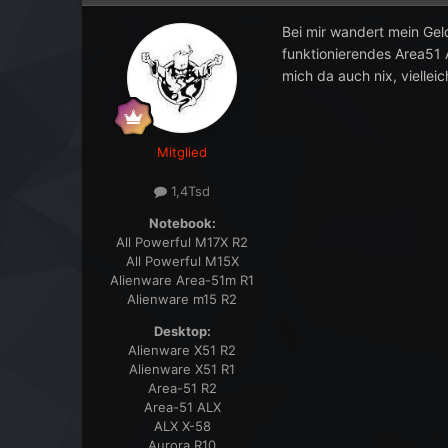
Bei mir wandert mein Gel
funktionierendes Area51 
mich da auch nix, viellei
Mitglied
1,4Tsd
Notebook:
All Powerful M17X R2
All Powerful M15X
Alienware Area-51m R1
Alienware m15 R2
Desktop:
Alienware X51 R2
Alienware X51 R1
Area-51 R2
Area-51 ALX
ALX X-58
Aurora R10