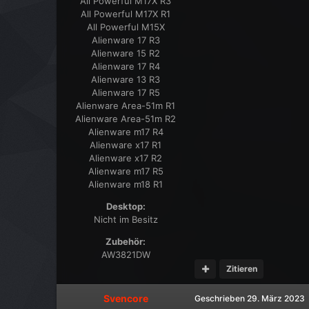
All Powerful M17X R3
All Powerful M17X R1
All Powerful M15X
Alienware 17 R3
Alienware 15 R2
Alienware 17 R4
Alienware 13 R3
Alienware 17 R5
Alienware Area-51m R1
Alienware Area-51m R2
Alienware m17 R4
Alienware x17 R1
Alienware x17 R2
Alienware m17 R5
Alienware m18 R1
Desktop:
Nicht im Besitz
Zubehör:
AW3821DW
Zitieren
Svencore
Geschrieben
29. März 2023