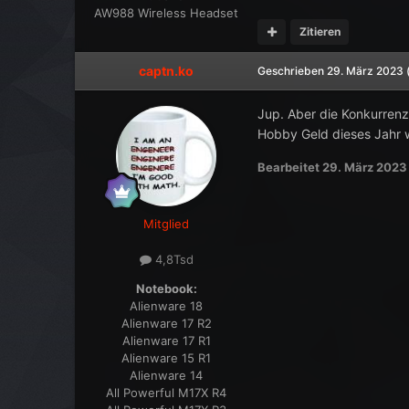
AW988 Wireless Headset
Zitieren
captn.ko
Geschrieben
29. März 2023
Jup. Aber die Konkurrenz
Hobby Geld dieses Jahr w
Bearbeitet
29. März 2023
Mitglied
4,8Tsd
Notebook:
Alienware 18
Alienware 17 R2
Alienware 17 R1
Alienware 15 R1
Alienware 14
All Powerful M17X R4