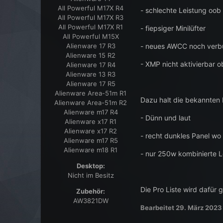
All Powerful M17X R4
- schlechte Leistung oob
All Powerful M17X R3
All Powerful M17X R1
- fiepsiger Minilüfter
All Powerful M15X
- neues AWCC noch verbu
Alienware 17 R3
Alienware 15 R2
- XMP nicht aktivierbar 
Alienware 17 R4
Alienware 13 R3
Alienware 17 R5
Alienware Area-51m R1
Dazu halt die bekannten
Alienware Area-51m R2
Alienware m17 R4
- Dünn und laut
Alienware x17 R1
Alienware x17 R2
- recht dunkles Panel wo
Alienware m17 R5
Alienware m18 R1
- nur 250w kombinierte L
Desktop:
Nicht im Besitz
Die Pro Liste wird dafür 
Zubehör:
AW3821DW
Bearbeitet
29. März 2023