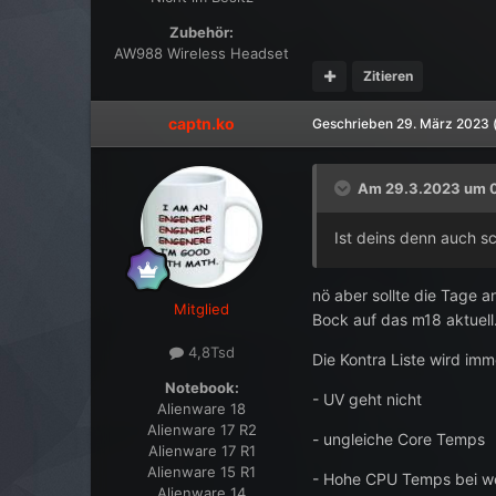
Zubehör:
AW988 Wireless Headset
Zitieren
captn.ko
Geschrieben
29. März 2023
Am 29.3.2023 um 0
Ist deins denn auch s
nö aber sollte die Tage 
Mitglied
Bock auf das m18 aktuell
4,8Tsd
Die Kontra Liste wird imm
Notebook:
- UV geht nicht
Alienware 18
Alienware 17 R2
- ungleiche Core Temps
Alienware 17 R1
Alienware 15 R1
- Hohe CPU Temps bei w
Alienware 14