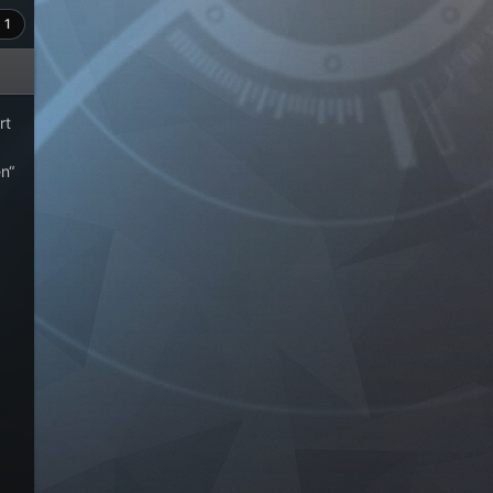
1
rt
n“
.