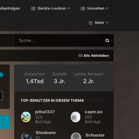
eihenfolgen
Geräte-Lexikon
Umsehen
Mehr
Alle Aktivitäten
Antworten
Erstellt
Letzte Antwort
1,4Tsd
3 Jr.
2 Jr.
TOP-BENUTZER IN DIESEM THEMA
pitha1337
captn.ko
326
265
Beiträge
Beiträge
Shadowre
Schuasta
87