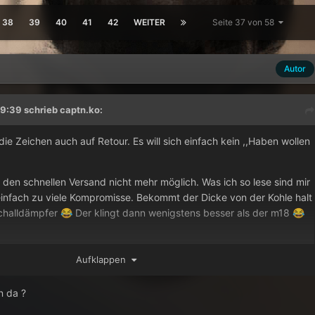
38
39
40
41
42
WEITER
Seite 37 von 58
Autor
9:39 schrieb
captn.ko
:
 die Zeichen auch auf Retour. Es will sich einfach kein ,,Haben wollen
 den schnellen Versand nicht mehr möglich. Was ich so lese sind mir
nfach zu viele Kompromisse. Bekommt der Dicke von der Kohle halt
challdämpfer
Der klingt dann wenigstens besser als der m18
😂
😂
Aufklappen
n da ?