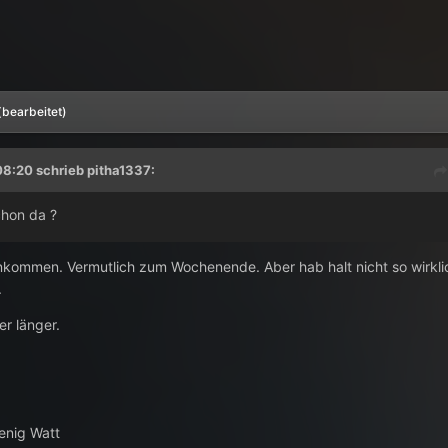
(bearbeitet)
8:20 schrieb
pitha1337
:
chon da ?
ankommen. Vermutlich zum Wochenende. Aber hab halt nicht so wirkli
.
er länger.
enig Watt