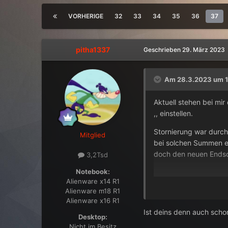
VORHERIGE
32
33
34
35
36
37
pitha1337
Geschrieben
29. März 2023
Am 28.3.2023 um 1
Aktuell stehen bei mir
,, einstellen.
Stornierung war durch
Mitglied
bei solchen Summen ei
doch den neuen Ends
3,2Tsd
Notebook:
Alienware x14 R1
Alienware m18 R1
Alienware x16 R1
Ist deins denn auch scho
Desktop:
Nicht im Besitz