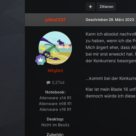
Zitieren
pitha1337
Geschrieben
29. März 2023
Kann ich absolut nachvol
zu haben, wenn ich die P
Mich ärgert eher, dass A
bei mir erst erweckt hat
der Konkurrenz besorge
Mitglied
…kommt bei der Konkurren
3,2Tsd
Klar ist mein Blade 16 un
Notebook:
dennoch würde ich diese
Alienware x14 R1
Alienware m18 R1
Alienware x16 R1
Desktop:
Nicht im Besitz
Zubehör: